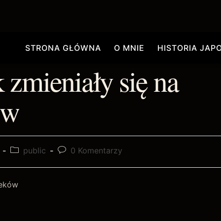
STRONA GŁÓWNA
O MNIE
HISTORIA JAP
k zmieniały się na
ów
public
0 Komentarzy
ieków