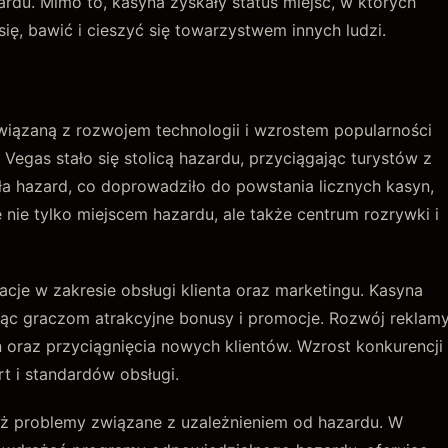
du. Mimo to, kasyna zyskały status miejsc, w których
się, bawić i cieszyć się towarzystwem innych ludzi.
wiązaną z rozwojem technologii i wzrostem popularności
egas stało się stolicą hazardu, przyciągając turystów z
ła hazard, co doprowadziło do powstania licznych kasyn,
ię nie tylko miejscem hazardu, ale także centrum rozrywki i
je w zakresie obsługi klienta oraz marketingu. Kasyna
jąc graczom atrakcyjne bonusy i promocje. Rozwój reklam
n oraz przyciągnięcia nowych klientów. Wzrost konkurencji
t i standardów obsługi.
ież problemy związane z uzależnieniem od hazardu. W