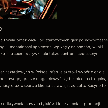
o
óra trwała przez wieki, od starożytnych gier po nowoczesne
gii i mentalności społecznej wpłynęły na sposób, w jaki
ylko miejscem rozrywki, ale także centrami społecznymi,
ier hazardowych w Polsce, oferuje szeroki wybór gier dla
 Sportowego, gracze mogą cieszyć się bezpieczną i legalną
bonusy oraz wsparcie klienta sprawiają, że Lotto Kasyno to
ć odkrywania nowych tytułów i korzystania z promocji.