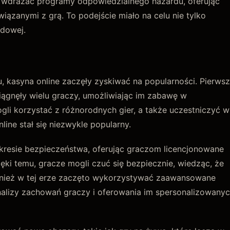
o wdrażać programy odpowiedzialnego hazardu, oferując
zanymi z grą. To podejście miało na celu nie tylko
rdowej.
u, kasyna online zaczęły zyskiwać na popularności. Pierws
iągnęły wielu graczy, umożliwiając im zabawę w
 korzystać z różnorodnych gier, a także uczestniczyć w
line stał się niezwykle popularny.
kresie bezpieczeństwa, oferując graczom licencjonowane
ęki temu, gracze mogli czuć się bezpiecznie, wiedząc, że
wnież w tej erze zaczęto wykorzystywać zaawansowane
 analizy zachowań graczy i oferowania im spersonalizowany