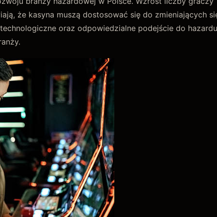
zwoju branży hazardowej w Polsce. Wzrost liczby graczy
iają, że kasyna muszą dostosować się do zmieniających si
e technologiczne oraz odpowiedzialne podejście do hazard
ranży.