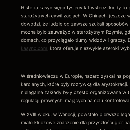
Historia kasyn sięga tysięcy lat wstecz, kiedy t
starożytnych cywilizacjach. W Chinach, jeszcze w I
dowodzi, że ludzie od zawsze szukali sposobów 
można bylo zauważyć w starożytnym Rzymie, gd
domach, co przyciągało tłumy widzów i graczy. 
kasyno.com
, która oferuje niezwykle szeroki wy
W średniowieczu w Europie, hazard zyskał na po
karcianych, które były rozrywką dla arystokracji
nielegalne zakłady były często organizowane w 
regulacji prawnych, mających na celu kontrolowa
W XVIII wieku, w Wenecji, powstało pierwsze leg
miało kluczowe znaczenie dla przyszłości gier h