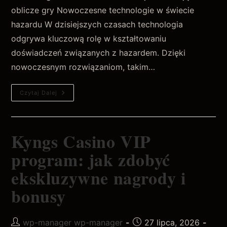
oblicze gry Nowoczesne technologie w świecie
hazardu W dzisiejszych czasach technologia
odgrywa kluczową rolę w kształtowaniu
doświadczeń związanych z hazardem. Dzięki
nowoczesnym rozwiązaniom, takim…
Czytaj Dalej
Kyngs Casino VIP
program: jak zdobyć
ekskluzywne nagrody i
bonusy
wp-manager wp-manager
27 lipca, 2026