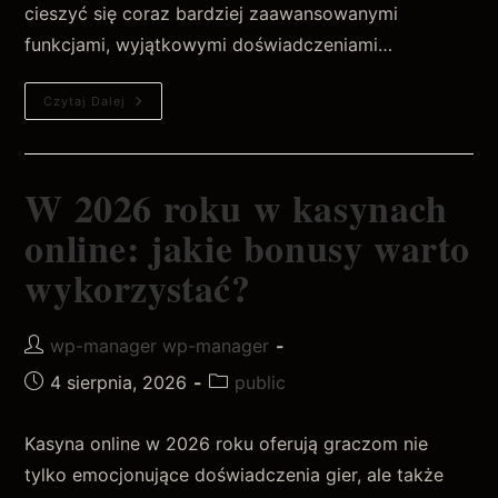
cieszyć się coraz bardziej zaawansowanymi
funkcjami, wyjątkowymi doświadczeniami…
Czytaj Dalej
W 2026 roku w kasynach
online: jakie bonusy warto
wykorzystać?
wp-manager wp-manager
4 sierpnia, 2026
public
Kasyna online w 2026 roku oferują graczom nie
tylko emocjonujące doświadczenia gier, ale także