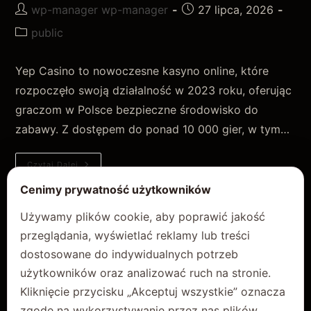
wp-manager wp-manager
27 lipca, 2026
public
Yep Casino to nowoczesne kasyno online, które
rozpoczęło swoją działalność w 2023 roku, oferując
graczom w Polsce bezpieczne środowisko do
zabawy. Z dostępem do ponad 10 000 gier, w tym…
Czytaj Dalej
Cenimy prywatność użytkowników
Używamy plików cookie, aby poprawić jakość
przeglądania, wyświetlać reklamy lub treści
1
2
3
4
dostosowane do indywidualnych potrzeb
użytkowników oraz analizować ruch na stronie.
Kliknięcie przycisku „Akceptuj wszystkie” oznacza
zgodę na wykorzystywanie przez nas plików