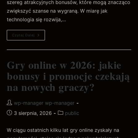
szereg atrakcyjnych bonusów, które mogą znacząco
zwiększyć szanse na wygraną. W miarę jak
technologia się rozwija,…
Czytaj Dalej
Gry online w 2026: jakie
bonusy i promocje czekają
na nowych graczy?
wp-manager wp-manager
3 sierpnia, 2026
public
W ciągu ostatnich kilku lat gry online zyskały na