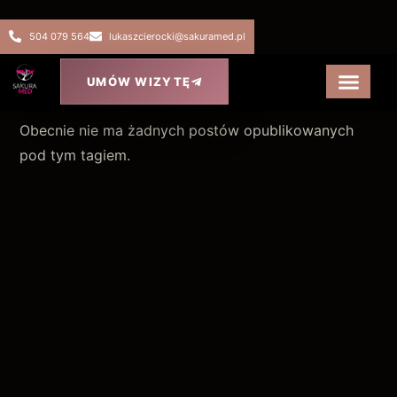
504 079 564
lukaszcierocki@sakuramed.pl
UMÓW WIZYTĘ
Obecnie nie ma żadnych postów opublikowanych
pod tym tagiem.